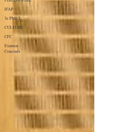
IFAP
3e PMET
CULTURE
CFC
Examen -
Concours