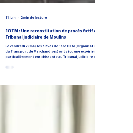
11 juin
2 min de lecture
1OTM : Une reconstitution de procès fictif au
Tribunal judiciaire de Moulins
Le vendredi 29 mai, les élèves de 1ère OTM (Organisation
du Transport de Marchandises) ont vécu une expérience
particulièrement enrichissante au Tribunal judiciaire de
Moulins. Dans le cadre de leur enseignement de droit
consacré à l’organisation judiciaire française et de la co-
intervention en français, ils ont participé à une
reconstitution de procès en comparution immédiate à
partir d’une affaire fictive. Ce projet, mené en
partenariat avec le CDAD de l’Allier, a bénéficié