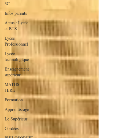
3C
Infos parents
Actus : Lycée
et BTS
Lycée
Professionnel
Lycée
technologique
Enseignement
supérieur
MATHS
1ERE
Formation
Apprentissage
Le Supérieur
Cordées
PHILOSOPHIE