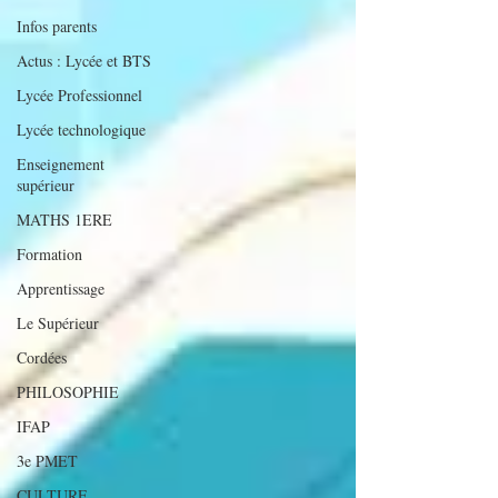
Infos parents
Actus : Lycée et BTS
Lycée Professionnel
Lycée technologique
Enseignement
supérieur
MATHS 1ERE
Formation
Apprentissage
Le Supérieur
Cordées
PHILOSOPHIE
IFAP
3e PMET
CULTURE