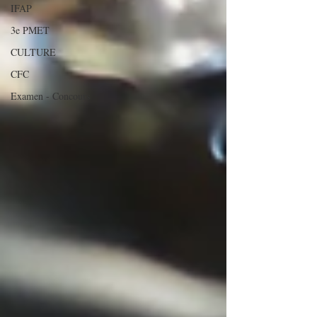
IFAP
3e PMET
CULTURE
CFC
Examen - Concours