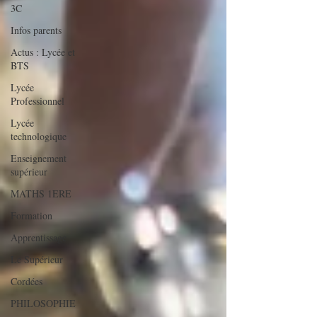
3C
Infos parents
Actus : Lycée et
BTS
Lycée
Professionnel
Lycée
technologique
Enseignement
supérieur
MATHS 1ERE
Formation
Apprentissage
Le Supérieur
Cordées
PHILOSOPHIE