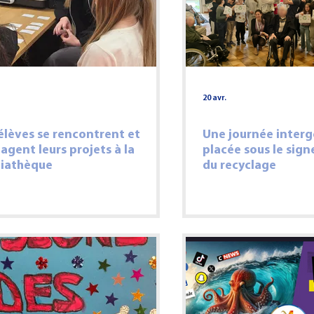
Examen - Concours
20 avr.
élèves se rencontrent et
Une journée interg
agent leurs projets à la
placée sous le sign
iathèque
du recyclage