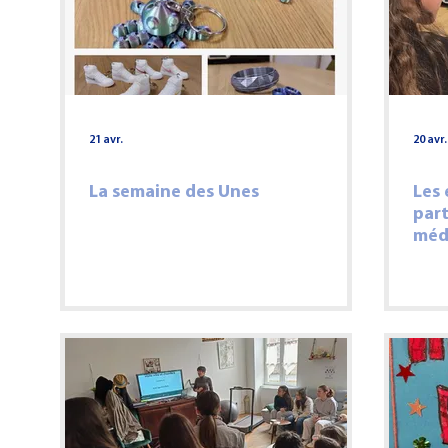
PHILOSOPHIE
IFAP
3e PMET
CULTURE
CFC
21 avr.
20 avr.
La semaine des Unes
Les 
part
méd