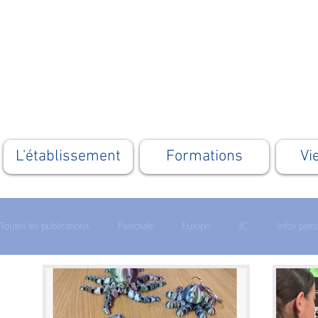
L'établissement
Formations
Vi
Toutes les publications
Pastorale
Europe
3C
Infos pare
Lycée technologique
Enseignement supérieur
MATHS 1ERE