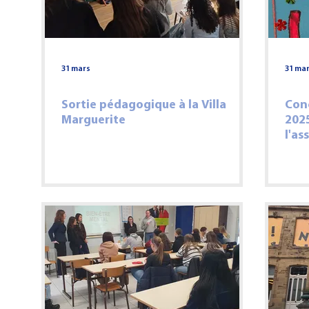
31 mars
31 ma
Sortie pédagogique à la Villa
Con
Marguerite
202
l'as
l'at