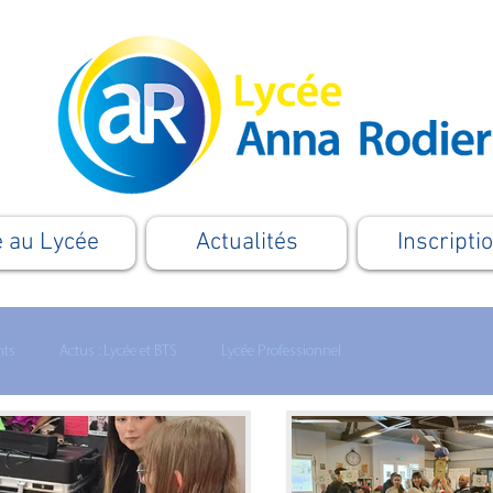
e au Lycée
Actualités
Inscripti
nts
Actus : Lycée et BTS
Lycée Professionnel
Formation
Apprentissage
Le Supérieur
Cordées