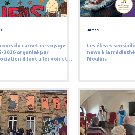
rs
30 mars
cours du carnet de voyage
Les élèves sensibil
5-2026 organisé par
news à la médiath
sociation il faut aller voir et
Moulins
elier Canopé du Puy-de-Dôme.