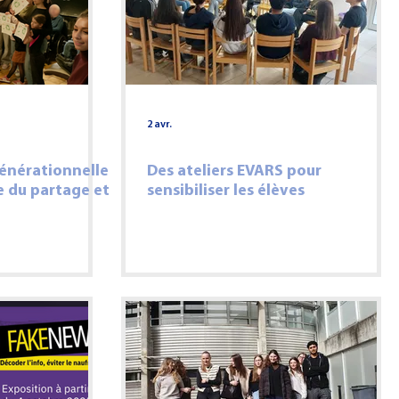
2 avr.
énérationnelle
Des ateliers EVARS pour
e du partage et
sensibiliser les élèves