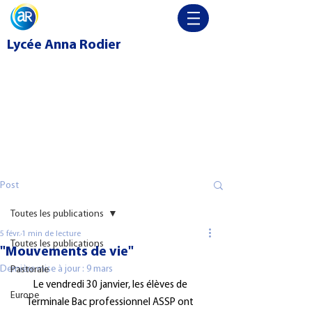
Lycée
Anna Rodier
Post
Toutes les publications
5 févr.
1 min de lecture
Toutes les publications
"Mouvements de vie"
Dernière mise à jour :
9 mars
Pastorale
Le vendredi 30 janvier, les élèves de 
Europe
Terminale Bac professionnel ASSP ont 