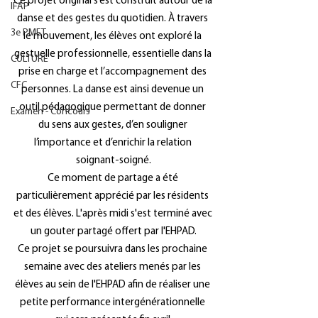
Ce projet original s’est construit autour de la 
IFAP
danse et des gestes du quotidien. À travers 
3e PMET
le mouvement, les élèves ont exploré la 
gestuelle professionnelle, essentielle dans la 
CULTURE
prise en charge et l’accompagnement des 
CFC
personnes. La danse est ainsi devenue un 
outil pédagogique permettant de donner 
Examen - Concours
du sens aux gestes, d’en souligner 
l’importance et d’enrichir la relation 
soignant-soigné.
Ce moment de partage a été 
particulièrement apprécié par les résidents 
et des élèves. L'après midi s'est terminé avec 
un gouter partagé offert par l'EHPAD.
Ce projet se poursuivra dans les prochaine 
semaine avec des ateliers menés par les 
élèves au sein de l'EHPAD afin de réaliser une 
petite performance intergénérationnelle 