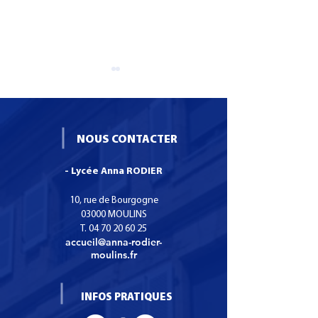
NOUS CONTACTER
- Lycée Anna RODIER
Formation CS SNO :
Une boutique
Certificat de
pédagogique de
10, rue de Bourgogne
Spécialisation Services
main bientôt au
03000 MOULINS
T.
04 70 20 60 25
Numériques aux
Anna Rodier
accueil@anna-rodier-
organisations.
moulins.fr
INFOS PRATIQUES