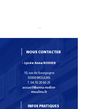
NOUS CONTACTER
- Lycée Anna RODIER
Formation CS SNO :
Une boutique
Certificat de
pédagogique de
10, rue de Bourgogne
Spécialisation Services
main bientôt au
03000 MOULINS
T.
04 70 20 60 25
Numériques aux
Anna Rodier
accueil@anna-rodier-
organisations.
moulins.fr
INFOS PRATIQUES