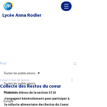
Lycée
Anna Rodier
Post
Toutes les publications
2 mars
1 min de lecture
Toutes les publications
Collecte des Restos du coeur
Pastorale
Plusieurs élèves de la section ST2S 
s'engagent bénévolement pour participer à 
Europe
la collecte alimentaire des Restos du Coeur 