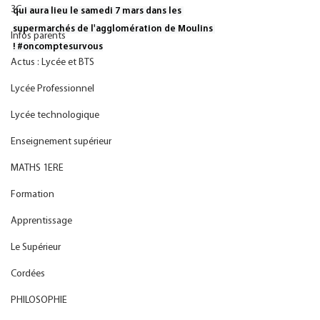
3C
qui aura lieu le samedi 7 mars dans les 
supermarchés de l'agglomération de Moulins 
Infos parents
! 
#oncomptesurvous
Actus : Lycée et BTS
Lycée Professionnel
Lycée technologique
Enseignement supérieur
MATHS 1ERE
Formation
Apprentissage
Le Supérieur
Cordées
PHILOSOPHIE