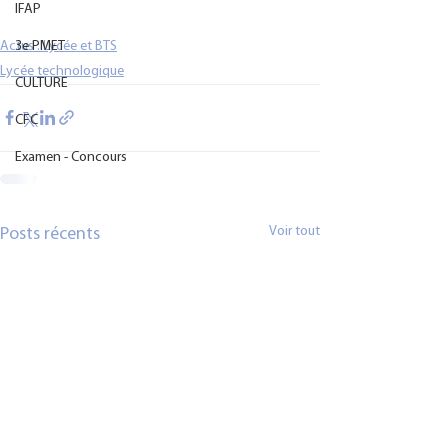
IFAP
Actus : Lycée et BTS
3e PMET
Lycée technologique
CULTURE
CFC
Examen - Concours
Voir tout
Posts récents