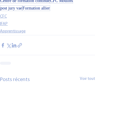
Centre de formation continue
CFC Moulins
post jury vae
Formation allier
CFC
IFAP
Apprentissage
Voir tout
Posts récents