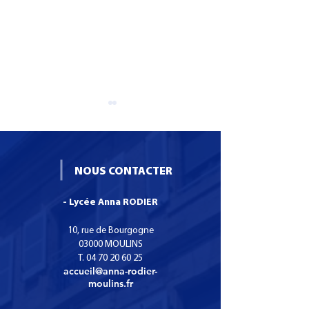
NOUS CONTACTER
- Lycée Anna RODIER
Filière du Soin, de la
Nouvelle promo
Santé et de l'Enfance : la
DEAP
10, rue de Bourgogne
maltraitance infantile
03000 MOULINS
T.
04 70 20 60 25
accueil@anna-rodier-
moulins.fr