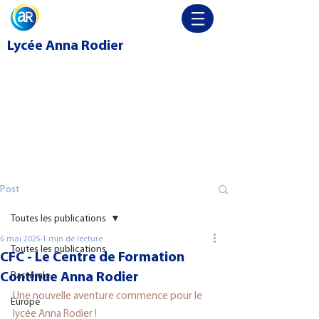
Lycée
Anna Rodier
Post
Toutes les publications
6 mai 2025
1 min de lecture
Toutes les publications
CFC - Le Centre de Formation
Continue Anna Rodier
Pastorale
Une nouvelle aventure commence pour le 
Europe
lycée Anna Rodier !