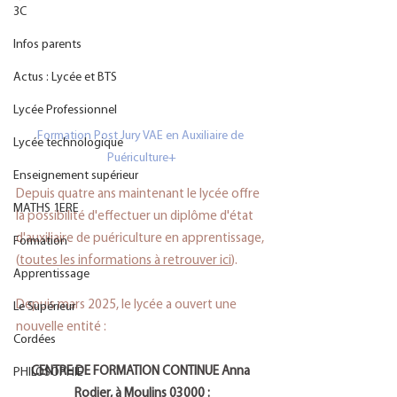
3C
Infos parents
Actus : Lycée et BTS
Lycée Professionnel
Formation Post Jury VAE en Auxiliaire de 
Lycée technologique
Puériculture+
Enseignement supérieur
Depuis quatre ans maintenant le lycée offre 
MATHS 1ERE
la possibilité d'effectuer un diplôme d'état 
d'auxiliaire de puériculture en apprentissage, 
Formation
(
toutes les informations à retrouver ici
). 
Apprentissage
Depuis mars 2025, le lycée a ouvert une 
Le Supérieur
nouvelle entité :
Cordées
CENTRE DE FORMATION CONTINUE Anna 
PHILOSOPHIE
Rodier, à Moulins 03000 :