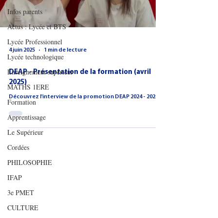
Infos parents
Actus : Lycée et BTS
Lycée Professionnel
4 juin 2025
1 min de lecture
Lycée technologique
Enseignement supérieur
DEAP - Présentation de la formation (avril
2025)
MATHS 1ERE
Découvrez l'interview de la promotion DEAP 2024 - 2025
Formation
Apprentissage
Le Supérieur
Cordées
PHILOSOPHIE
IFAP
3e PMET
CULTURE