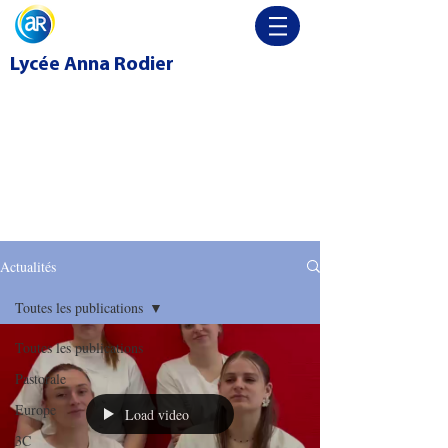
Lycée
Anna Rodier
Actualités
Toutes les publications
Toutes les publications
Pastorale
Europe
Load video
3C