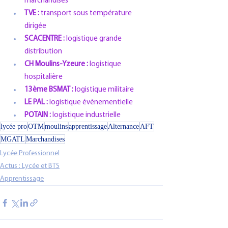
marchandises
TVE : 
transport sous température 
dirigée
SCACENTRE :
 logistique grande 
distribution
CH Moulins-Yzeure : 
logistique 
hospitalière
13ème BSMAT : 
logistique militaire
LE PAL : 
logistique évènementielle
POTAIN : 
logistique industrielle
lycée pro
OTM
moulins
apprentissage
Alternance
AFT
MGATL
Marchandises
Lycée Professionnel
Actus : Lycée et BTS
Apprentissage