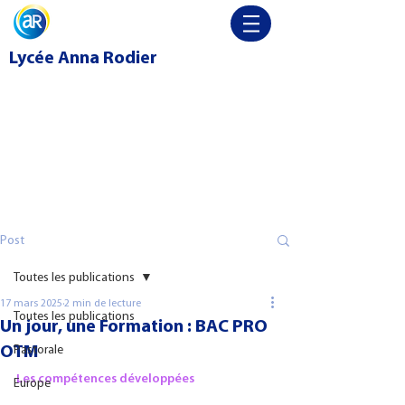
Lycée
Anna Rodier
Post
Toutes les publications
17 mars 2025
2 min de lecture
Toutes les publications
Un jour, une Formation : BAC PRO
OTM
Pastorale
Les compétences développées
Europe