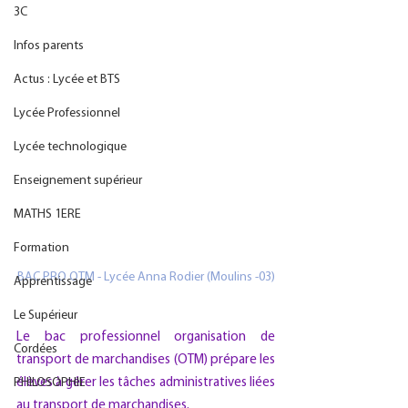
3C
Infos parents
Actus : Lycée et BTS
Lycée Professionnel
Lycée technologique
Enseignement supérieur
MATHS 1ERE
Formation
BAC PRO OTM - Lycée Anna Rodier (Moulins -03)
Apprentissage
Le Supérieur
Le bac professionnel organisation de 
Cordées
transport de marchandises (OTM) prépare les 
PHILOSOPHIE
élèves à gérer les tâches administratives liées 
au transport de marchandises.