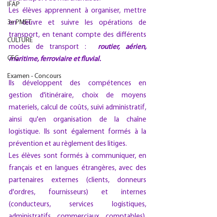
IFAP
Les élèves apprennent à organiser, mettre 
3e PMET
en œuvre et suivre les opérations de 
transport, en tenant compte des différents 
CULTURE
modes de transport :  
routier, aérien, 
CFC
maritime, ferroviaire et fluvial.
Examen - Concours
Ils développent des compétences en 
gestion d'itinéraire, choix de moyens 
materiels, calcul de coûts, suivi administratif, 
ainsi qu'en organisation de la chaîne 
logistique. Ils sont également formés à la 
prévention et au règlement des litiges.
Les élèves sont formés à communiquer, en 
français et en langues étrangères, avec des 
partenaires externes (clients, donneurs 
d'ordres, fournisseurs) et internes 
(conducteurs, services logistiques, 
administratifs, commerciaux, comptables). 