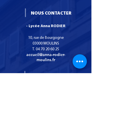
Afin de permettre à
élève de se sentir accu
NOUS CONTACTER
que tous découvrent 
lycée Anna Rodier, la
- Lycée Anna RODIER
communauté éducati
Semaine des métiers du
Transport & Logistique
10, rue de Bourgogne
2024
03000 MOULINS
T.
04 70 20 60 25
accueil@anna-rodier-
moulins.fr
INFOS PRATIQUES
- Tarifs
- Repas
- Logements