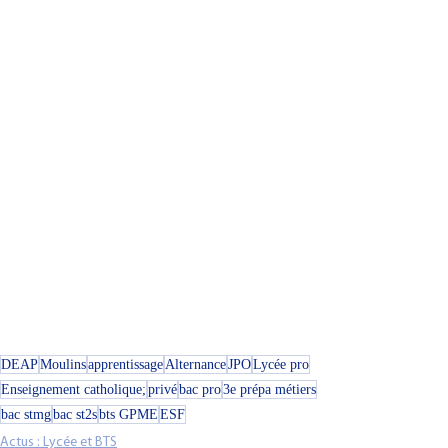
DEAP
Moulins
apprentissage
Alternance
JPO
Lycée pro
Enseignement catholique;
privé
bac pro
3e prépa métiers
bac stmg
bac st2s
bts GPME
ESF
Actus : Lycée et BTS