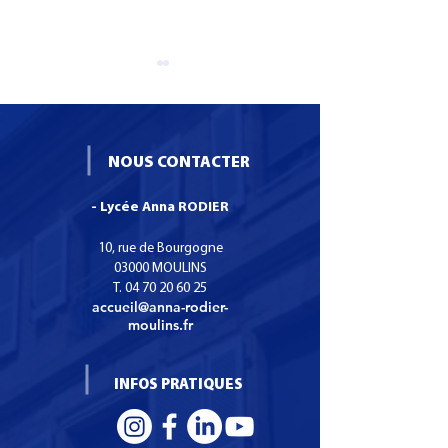
NOUS CONTACTER
- Lycée Anna RODIER
Formation CS SNO :
Recrutement : I
Certificat de
puéricultrice
10, rue de Bourgogne
Spécialisation Services
03000 MOULINS
T.
04 70 20 60 25
Numériques aux
accueil@anna-rodier-
organisations.
moulins.fr
INFOS PRATIQUES