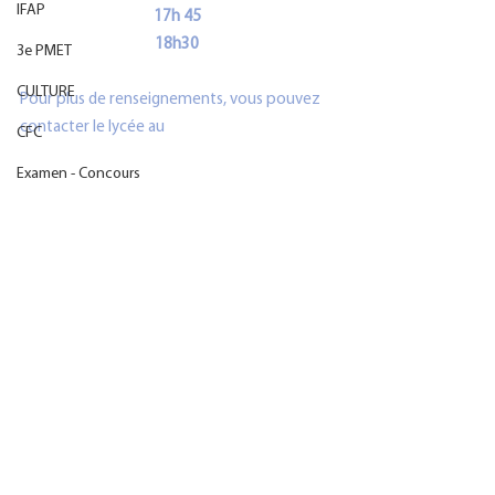
IFAP
17h 45
18h30
3e PMET
CULTURE
Pour plus de renseignements, vous pouvez 
contacter le lycée au 
CFC
Examen - Concours