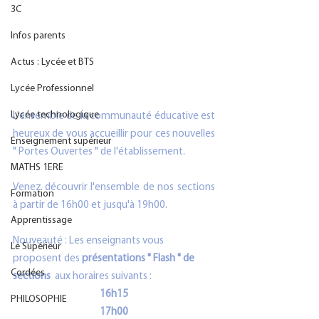
3C
Infos parents
Actus : Lycée et BTS
Lycée Professionnel
Lycée technologique
L'ensemble de la communauté éducative est 
heureux de vous accueillir pour ces nouvelles 
Enseignement supérieur
" Portes Ouvertes " de l'établissement. 
MATHS 1ERE
Venez découvrir l'ensemble de nos sections 
Formation
à partir de 16h00 et jusqu'à 19h00.
Apprentissage
Nouveauté : Les enseignants vous 
Le Supérieur
proposent des 
présentations " Flash " de 
Cordées
sections 
 aux horaires suivants :
16h15
PHILOSOPHIE
17h00