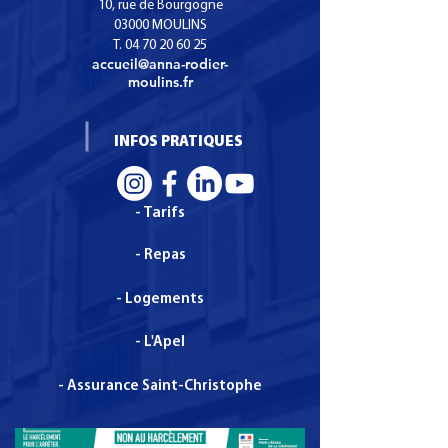
Certificat de
pédagogique de
10, rue de Bourgogne
Spécialisation Services
main bientôt au
03000 MOULINS
T.
04 70 20 60 25
Numériques aux
Anna Rodier
accueil@anna-rodier-
organisations.
moulins.fr
INFOS PRATIQUES
- Tarifs
- Repas
- Logements
- L'Apel
- Assurance Saint-Christophe