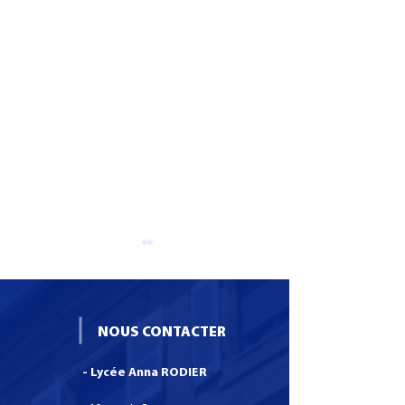
NOUS CONTACTER
- Lycée Anna RODIER
Formation CS SNO :
Une boutique