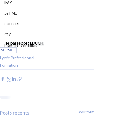
IFAP
3e PMET
CULTURE
CFC
 le passeport EDUCFI.
Examen - Concours
3e PMET
Lycée Professionnel
Formation
Voir tout
Posts récents