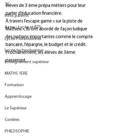
3C
élèves de 3 ème prépa métiers pour leur 
parler d’éducation financière. 
Infos parents
À travers l’escape game « sur la piste de 
Actus : Lycée et BTS
Mathieu », ils ont abordé de façon ludique 
des notions importantes comme le compte 
Lycée Professionnel
bancaire, l’épargne, le budget et le crédit. 
Lycée technologique
Prochainement, les élèves de 3ème 
passeront
Enseignement supérieur
MATHS 1ERE
Formation
Apprentissage
Le Supérieur
Cordées
PHILOSOPHIE