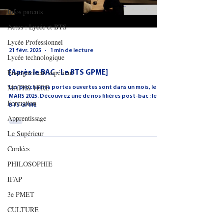
Infos parents
Actus : Lycée et BTS
Lycée Professionnel
21 févr. 2025
1 min de lecture
Lycée technologique
Enseignement supérieur
[Après le BAC - Le BTS GPME]
MATHS 1ERE
Les prochaines portes ouvertes sont dans un mois, le 22
MARS 2025. Découvrez une de nos filières post-bac : le
Formation
BTS GPME
Apprentissage
Le Supérieur
Cordées
PHILOSOPHIE
IFAP
3e PMET
CULTURE