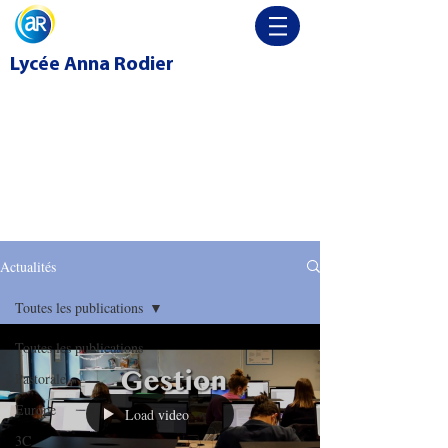
Lycée
Anna Rodier
Actualités
Toutes les publications
Toutes les publications
Pastorale
Europe
Load video
3C