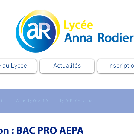
e au Lycée
Actualités
Inscripti
nts
Actus : Lycée et BTS
Lycée Professionnel
Formation
Apprentissage
Le Supérieur
Cordées
ion : BAC PRO AEPA