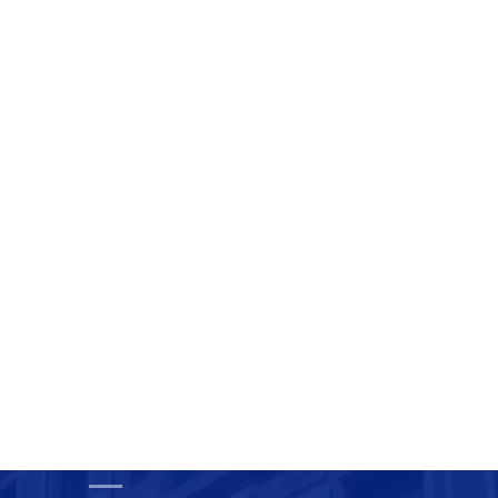
Choeur à <3
Terminales AEPA &
TÉLÉTHON 2023