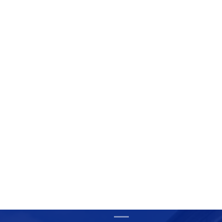
2nde AEPA 
[ÉCO DÉLÉGUÉS ] - Collecte de
jouets 2024