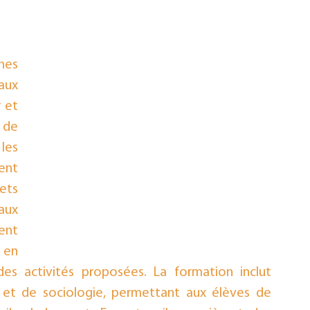
Examen - Concours
es 
ux 
et 
de 
les 
nt 
ts 
ux 
nt 
en 
s activités proposées. La formation inclut 
et de sociologie, permettant aux élèves de 