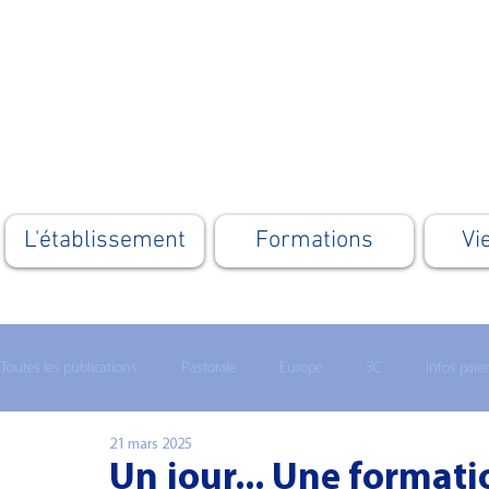
L'établissement
Formations
Vi
Toutes les publications
Pastorale
Europe
3C
Infos pare
21 mars 2025
Lycée technologique
Enseignement supérieur
MATHS 1ERE
Un jour... Une format