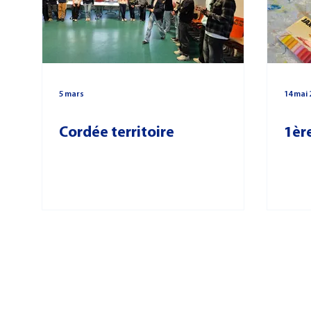
PHILOSOPHIE
IFAP
3e PMET
CULTURE
CFC
5 mars
14 mai 
Cordée territoire
1ère