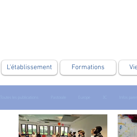
L'établissement
Formations
Vi
Toutes les publications
Pastorale
Europe
3C
Infos pare
Lycée technologique
Enseignement supérieur
MATHS 1ERE