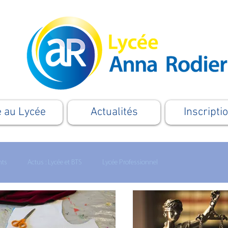
e au Lycée
Actualités
Inscripti
nts
Actus : Lycée et BTS
Lycée Professionnel
Formation
Apprentissage
Le Supérieur
Cordées