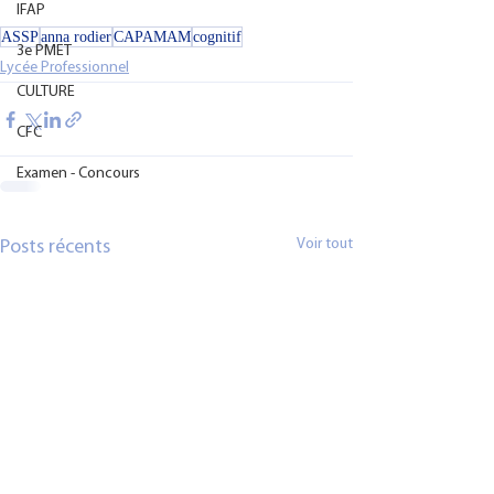
IFAP
ASSP
anna rodier
CAPAMAM
cognitif
3e PMET
Lycée Professionnel
CULTURE
CFC
Examen - Concours
Voir tout
Posts récents