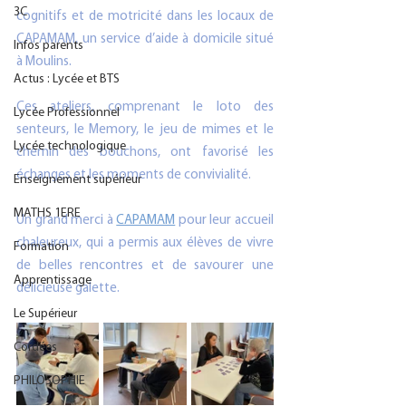
3C
cognitifs et de motricité dans les locaux de 
CAPAMAM, un service d’aide à domicile situé 
Infos parents
à Moulins.
Actus : Lycée et BTS
Ces ateliers, comprenant le loto des 
Lycée Professionnel
senteurs, le Memory, le jeu de mimes et le 
Lycée technologique
chemin des bouchons, ont favorisé les 
échanges et les moments de convivialité.
Enseignement supérieur
MATHS 1ERE
Un grand merci à 
CAPAMAM
 pour leur accueil 
chaleureux, qui a permis aux élèves de vivre 
Formation
de belles rencontres et de savourer une 
Apprentissage
délicieuse galette.
Le Supérieur
Cordées
PHILOSOPHIE