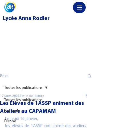
Lycée
Anna Rodier
Post
Toutes les publications
17 janv. 2025
1 min de lecture
Toutes les publications
Les Élèves de 1ASSP animent des
Ateliers au CAPAMAM
Pastorale
Le jeudi 16 janvier, 
Europe
les élèves de 1ASSP ont animé des ateliers 