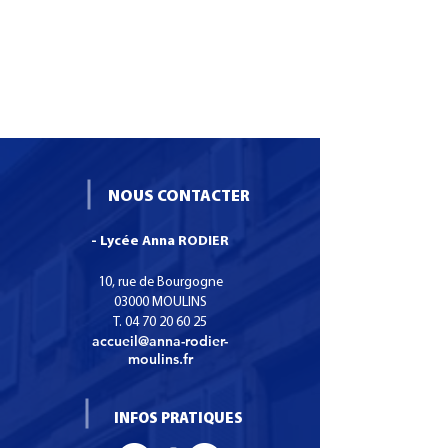
NOUS CONTACTER
- Lycée Anna RODIER
10, rue de Bourgogne
03000 MOULINS
T.
04 70 20 60 25
2 ASSP - Institut les Charmettes
accueil@anna-rodier-
moulins.fr
INFOS PRATIQUES