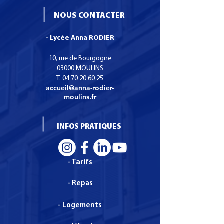
sur vos modes de livraison afin de
permettre ainsi d'acheter sur votre
rassurer vos clients et gagner leur
NOUS CONTACTER
site en toute sécurité.
confiance.
- Lycée Anna RODIER
10, rue de Bourgogne
03000 MOULINS
T.
04 70 20 60 25
accueil@anna-rodier-
moulins.fr
INFOS PRATIQUES
- Tarifs
- Repas
- Logements