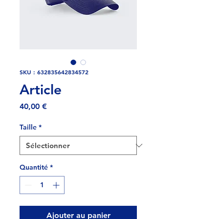
SKU : 632835642834572
Article
Prix
40,00 €
Taille
*
Quantité
*
Ajouter au panier