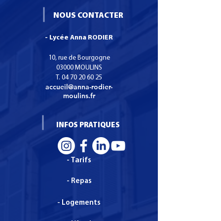
sur vos modes de livraison afin de
permettre ainsi d'acheter sur votre
rassurer vos clients et gagner leur
NOUS CONTACTER
site en toute sécurité.
confiance.
- Lycée Anna RODIER
10, rue de Bourgogne
03000 MOULINS
T.
04 70 20 60 25
accueil@anna-rodier-
moulins.fr
INFOS PRATIQUES
- Tarifs
- Repas
- Logements