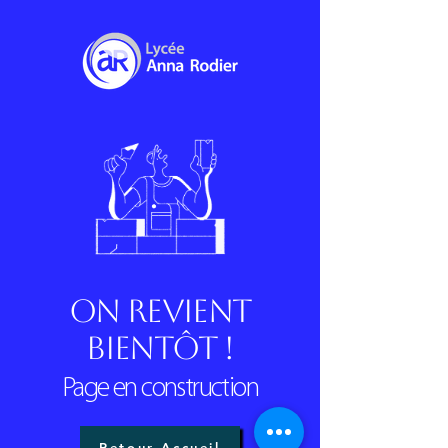
On revient
bientôt !
Page en construction
Retour Accueil