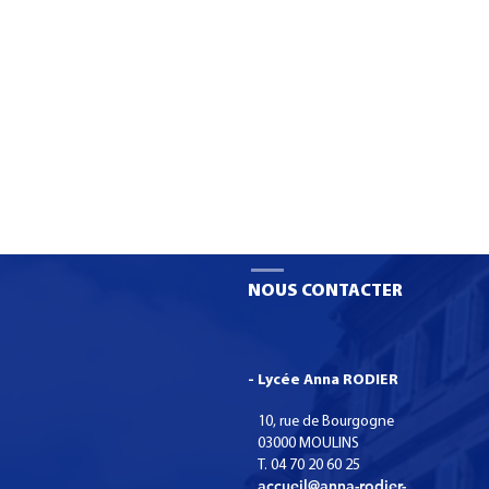
NOUS CONTACTER
- Lycée Anna RODIER
10, rue de Bourgogne
03000 MOULINS
T. 04 70 20 60 25
accueil@anna-rodier-