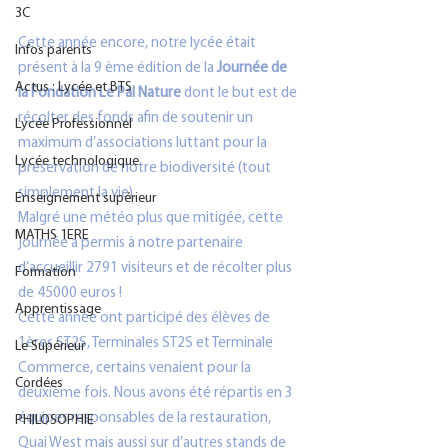
3C
Cette année encore, notre lycée était 
Infos parents
présent à la 9 ème édition de la 
Journée de 
Actus : Lycée et BTS
la Fondation Le Pal Nature
 dont le but est de 
récolter des fonds afin de soutenir un 
Lycée Professionnel
maximum d’associations luttant pour la 
Lycée technologique
préservation de notre biodiversité (tout 
simplement la vie).
Enseignement supérieur
Malgré une météo plus que mitigée, cette 
MATHS 1ERE
journée a permis à notre partenaire 
d’accueillir 2791 visiteurs et de récolter plus 
Formation
de 45000 euros !
Apprentissage
Cette année ont participé des élèves de 
1ères ST2S, Terminales ST2S et Terminale 
Le Supérieur
Commerce, certains venaient pour la 
Cordées
deuxième fois. Nous avons été répartis en 3 
équipes responsables de la restauration, 
PHILOSOPHIE
Quai West mais aussi sur d’autres stands de 