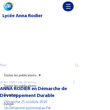
Lycée
Anna Rodier
Post
Toutes les publications
25 oct. 2020
1 min de lecture
Toutes les publications
ANNA RODIER en Démarche de
Développement Durable
Pastorale
Dimanche 25 octobre 2020 
Europe
Un Dimanche automnal au Pal