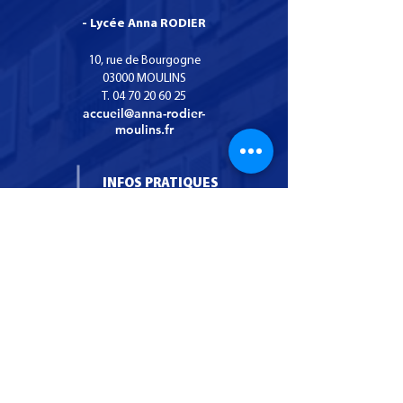
- Lycée Anna RODIER
Formation CS SNO :
Recrutement : I
Certificat de
puéricultrice
10, rue de Bourgogne
Spécialisation Services
03000 MOULINS
T.
04 70 20 60 25
Numériques aux
accueil@anna-rodier-
organisations.
moulins.fr
INFOS PRATIQUES
- Tarifs
- Repas
- Logements
- L'Apel