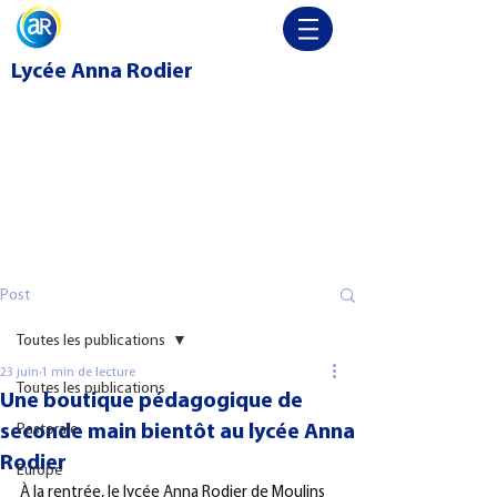
Lycée
Anna Rodier
Post
Toutes les publications
23 juin
1 min de lecture
Toutes les publications
Une boutique pédagogique de
seconde main bientôt au lycée Anna
Pastorale
Rodier
Europe
À la rentrée, le lycée Anna Rodier de Moulins 