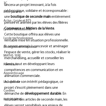
3C
lancera un projet innovant, à la fois 
pédagogique, solidaire et écoresponsable : 
Infos parents
une 
boutique de seconde main
 entièrement 
Actus : Lycée et BTS
pensée et animée par les élèves des filières 
Commerce
 et 
Métiers de la Vente
.
Lycée Professionnel
Cette boutique offrira aux élèves une 
Lycée technologique
véritable mise en situation professionnelle. 
Ils seront amenés à concevoir et aménager 
Enseignement supérieur
l'espace de vente, gérer les stocks, réaliser le 
MATHS 1ERE
merchandising, accueillir et conseiller les 
clients, tout en développant leurs 
Formation
compétences en communication et en 
Apprentissage
animation commerciale.
Le Supérieur
Au-delà de son intérêt pédagogique, ce 
projet s'inscrit pleinement dans une 
Cordées
démarche de 
développement durable
. En 
PHILOSOPHIE
valorisant des articles de seconde main, les 
élèves seront sensibilisés aux enjeux de 