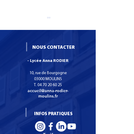
NOUS CONTACTER
- Lycée Anna RODIER
Formation CS SNO :
Les élèves de 1
Certificat de
relèvent le défi
10, rue de Bourgogne
Spécialisation Services
intergénération
03000 MOULINS
T.
04 70 20 60 25
Numériques aux
accueil@anna-rodier-
organisations.
moulins.fr
INFOS PRATIQUES