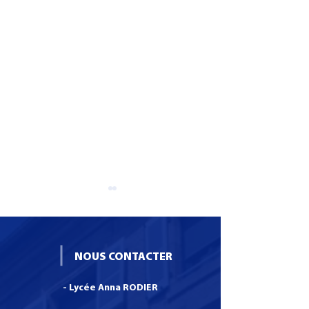
NOUS CONTACTER
- Lycée Anna RODIER
Formation CS SNO :
Invitation pour 