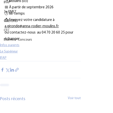
📍 Moulins (03)
IFAP
📅 À partir de septembre 2026
3e PMET
🕒 Mi-temps
📩 Envoyez votre candidature à 
CULTURE
a.gironde@anna-rodier-moulins.fr
CFC
ou contactez-nous  au 04 70 20 60 25 pour 
échanger.
Examen - Concours
Infos parents
Le Supérieur
IFAP
Voir tout
Posts récents