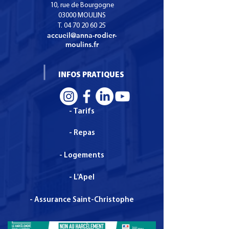
Certificat de
portes ouvertes
10, rue de Bourgogne
Spécialisation Services
mai 2026 au lycé
03000 MOULINS
T.
04 70 20 60 25
Numériques aux
organisons un 
accueil@anna-rodier-
organisations.
lycée à l'occasio
moulins.fr
fête des mères
INFOS PRATIQUES
- Tarifs
- Repas
- Logements
- L'Apel
- Assurance Saint-Christophe