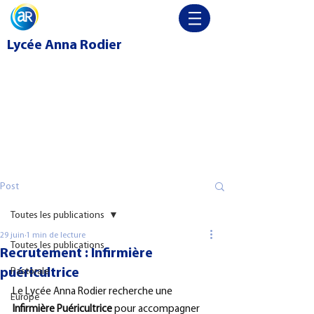
Lycée
Anna Rodier
Post
Toutes les publications
29 juin
1 min de lecture
Toutes les publications
Recrutement : Infirmière
puéricultrice
Pastorale
Le Lycée Anna Rodier recherche une 
Europe
Infirmière Puéricultrice
 pour accompagner 