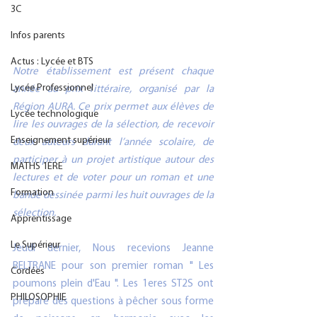
3C
Infos parents
Actus : Lycée et BTS
Notre établissement est présent chaque 
Lycée Professionnel
année au prix littéraire, organisé par la 
Région AURA. Ce prix permet aux élèves de 
Lycée technologique
lire les ouvrages de la sélection, de recevoir 
Enseignement supérieur
deux auteurs durant l’année scolaire, de 
participer à un projet artistique autour des 
MATHS 1ERE
lectures et de voter pour un roman et une 
Formation
bande dessinée parmi les huit ouvrages de la 
sélection.
Apprentissage
Le Supérieur
Jeudi dernier, Nous recevions Jeanne 
BELTRANE pour son premier roman " Les 
Cordées
poumons plein d'Eau ". Les 1eres ST2S ont 
PHILOSOPHIE
préparé des questions à pêcher sous forme 