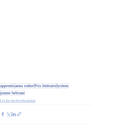
apprentis
anna rodier
Prix littéraire
lycéens
jeanne beltrane
Lycée technologique