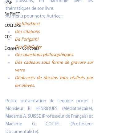
de poissons, en harmonie avec les 
IFAP
thématiques de son livre.
3e PMET
Au menu pour notre Autrice :
Un blind test
CULTURE
Des citations 
CFC
De l'origami
Des FishQuizz 
Examen - Concours
Des questions philosophiques.
Des cadeaux sous forme de gravure sur 
verre 
Dédicaces de dessins tous réalisés par 
les élèves.
Petite présentation de l'équipe projet : 
Monsieur B. HENRIQUES (Médiathécaire), 
Madame A. SUISSE (Professeur de Français) et 
Madame G. COTTEL (Professeur 
Documentaliste). 