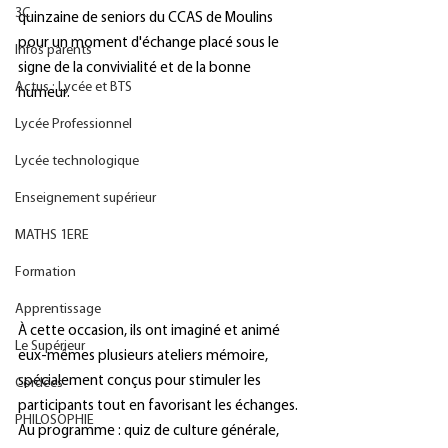
3C
quinzaine de seniors du CCAS de Moulins 
pour un moment d'échange placé sous le 
Infos parents
signe de la convivialité et de la bonne 
Actus : Lycée et BTS
humeur.
Lycée Professionnel
Lycée technologique
Enseignement supérieur
MATHS 1ERE
Formation
Apprentissage
À cette occasion, ils ont imaginé et animé 
Le Supérieur
eux-mêmes plusieurs ateliers mémoire, 
spécialement conçus pour stimuler les 
Cordées
participants tout en favorisant les échanges. 
PHILOSOPHIE
Au programme : quiz de culture générale, 