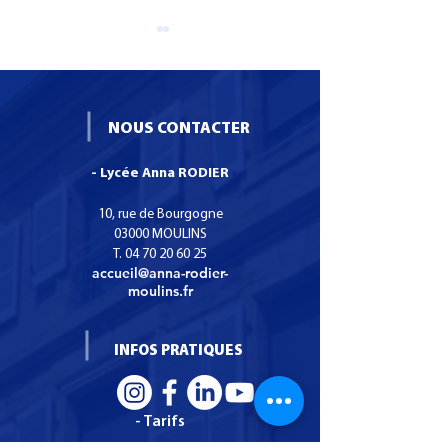
NOUS CONTACTER
- Lycée Anna RODIER
Formation CS SNO :
Une boutique
Certificat de
pédagogique de
10, rue de Bourgogne
Spécialisation Services
main bientôt au
03000 MOULINS
T.
04 70 20 60 25
Numériques aux
Anna Rodier
accueil@anna-rodier-
organisations.
moulins.fr
INFOS PRATIQUES
- Tarifs