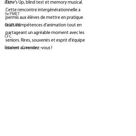
Time's Up, blind test et memory musical.
IFAP
Cette rencontre intergénérationnelle a 
3e PMET
permis aux élèves de mettre en pratique 
CULTURE
leurs compétences d'animation tout en 
partageant un agréable moment avec les 
CFC
seniors. Rires, souvenirs et esprit d'équipe 
Examen - Concours
étaient au rendez-vous !