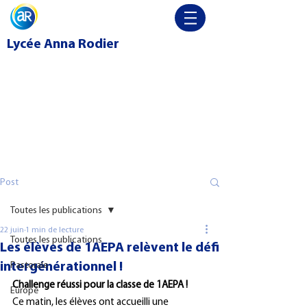
Lycée
Anna Rodier
Post
Toutes les publications
22 juin
1 min de lecture
Toutes les publications
Les élèves de 1AEPA relèvent le défi
intergénérationnel !
Pastorale
Challenge réussi pour la classe de 1AEPA !
Europe
Ce matin, les élèves ont accueilli une 