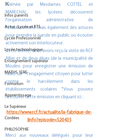
3C
Animée par Mesdames COTTEL et 
MARECHAL, les lycéens découvrent 
Infos parents
l'organisation administrative de 
Actus : Lycée et BTS
l'établissement mais également des astuces 
pour prendre la parole en public ou écouter 
Lycée Professionnel
activement son interlocuteur.
Lycée technologique
Cette année, nous avons reçu la visite de RCF 
Allier et de deux élues (de la municipalité de 
Enseignement supérieur
Moulins pour enregistrer une émission de 
MATHS 1ERE
radio sur " l'engagement citoyen pour lutter 
contre le harcèlement dans les 
Formation
établissements scolaires ".Vous pouvez 
Apprentissage
retrouver cette émission en cliquant ici : 
Le Supérieur
https://www.rcf.fr/actualite/la-fabrique-de-
Cordées
linfo?episode=520435
PHILOSOPHIE
Merci
 aux nouveaux délégués pour leur 