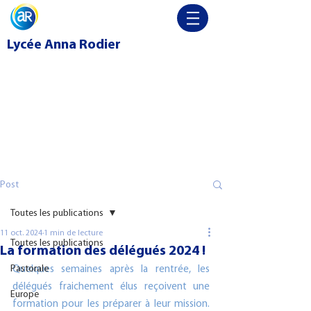
Lycée
Anna Rodier
Post
Toutes les publications
11 oct. 2024
1 min de lecture
Toutes les publications
La formation des délégués 2024 !
Pastorale
Quelques semaines après la rentrée, les 
délégués fraichement élus reçoivent une 
Europe
formation pour les préparer à leur mission. 