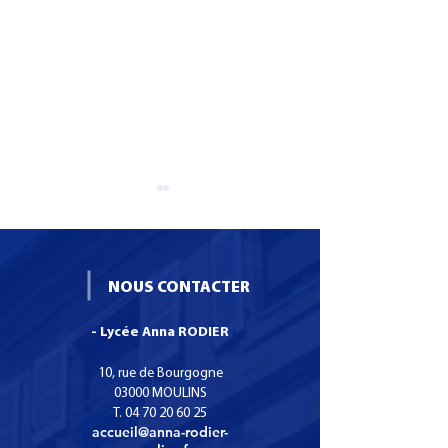
NOUS CONTACTER
- Lycée Anna RODIER
Formation CS SNO :
Recrutement : I
Certificat de
puéricultrice
10, rue de Bourgogne
Spécialisation Services
03000 MOULINS
T.
04 70 20 60 25
Numériques aux
accueil@anna-rodier-
organisations.