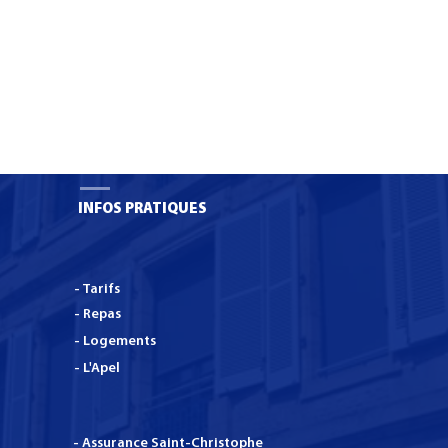
 : Infirmière
Une boutique pédagogiqu
e
de seconde main bientôt 
lycée Anna Rodier
INFOS PRATIQUES
- Tarifs
- Repas
- Logements
- L'Apel
- Assurance Saint-Christophe