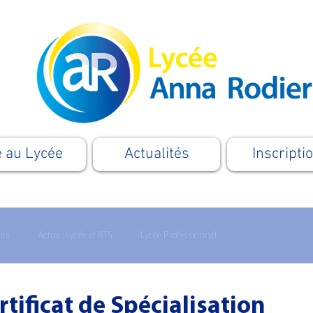
e au Lycée
Actualités
Inscripti
nts
Actus : Lycée et BTS
Lycée Professionnel
Formation
Apprentissage
Le Supérieur
Cordées
tificat de Spécialisation