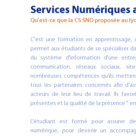
Services Numériques 
PHILOSOPHIE
IFAP
3e PMET
CULTURE
CFC
Qu'est-ce que la CS SNO proposée au ly
C'est une formation en apprentissage, d
permet aux étudiants de se spécialiser da
du système d'information d'une entrepr
communication, réseaux sociaux, sit
nombreuses compétences qu'ils mettent 
tous les partenaires concernés afin d'assu
acteurs de leur lieu de travail. Ils fav
présentes et la qualité de la présence " en 
L'étudiant est formé pour assurer des
numérique, pour devenir un accompagn