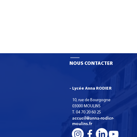
Liste des fournitures 2026 et
Recrutement
la circulaire de rentrée
puéricultric
NOUS CONTACTER
- Lycée Anna RODIER
10, rue de Bourgogne
03000 MOULINS
T. 04 70 20 60 25
accueil@anna-rodier-
moulins.fr