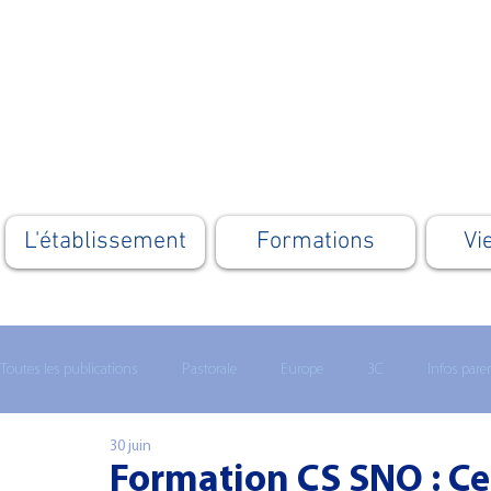
L'établissement
Formations
Vi
Toutes les publications
Pastorale
Europe
3C
Infos pare
30 juin
Lycée technologique
Enseignement supérieur
MATHS 1ERE
Formation CS SNO : Cer