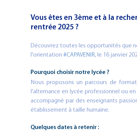
PHILOSOPHIE
IFAP
3e PMET
CULTURE
CFC
Vous êtes en 3ème et à la reche
rentrée 2025 ?
Découvrez toutes les opportunités que no
l'orientation 
#CAPAVENIR
, le 16 janvier 20
Pourquoi choisir notre lycée ?
Nous proposons un parcours de formatio
l'alternance en lycée professionnel ou en
accompagné par des enseignants passionn
établissement à taille humaine.
Quelques dates à retenir : 