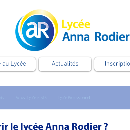
e au Lycée
Actualités
Inscripti
nts
Actus : Lycée et BTS
Lycée Professionnel
Formation
Apprentissage
Le Supérieur
Cordées
ir le lycée Anna Rodier ?