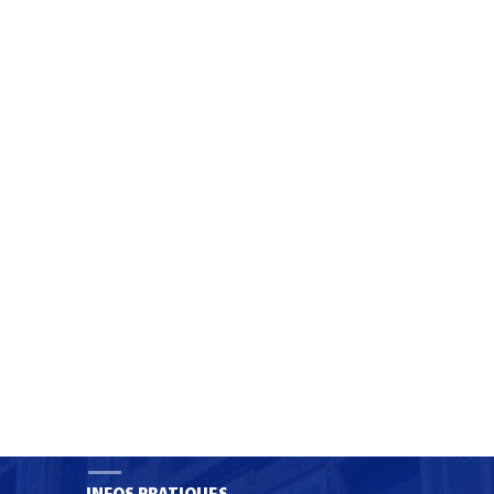
S SNO : Certificat
Une boutique pédagogiqu
sation Services
de seconde main bientôt 
 aux
lycée Anna Rodier
ns.