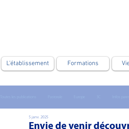
L'établissement
Formations
Vi
Toutes les publications
Pastorale
Europe
3C
Infos pare
5 janv. 2025
Lycée technologique
Enseignement supérieur
MATHS 1ERE
Envie de venir découvr