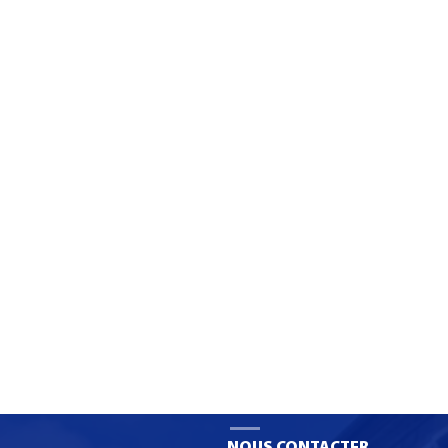
Liste des fournitures 2026 et
Formation C
la circulaire de rentrée
de Spéciali
Numériques
organisatio