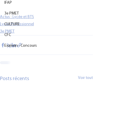
IFAP
3e PMET
Actus : Lycée et BTS
Lycée Professionnel
CULTURE
3e PMET
CFC
Examen - Concours
Voir tout
Posts récents