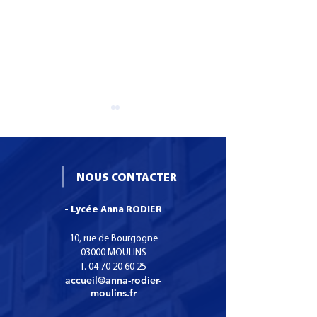
NOUS CONTACTER
- Lycée Anna RODIER
Formation CS SNO :
Une boutique
Certificat de
pédagogique de
10, rue de Bourgogne
Spécialisation Services
main bientôt au
03000 MOULINS
T.
04 70 20 60 25
Numériques aux
Anna Rodier
accueil@anna-rodier-
organisations.
moulins.fr