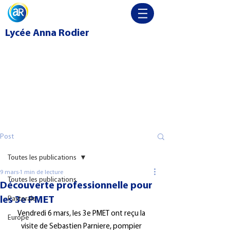
Lycée
Anna Rodier
Post
Toutes les publications
9 mars
1 min de lecture
Toutes les publications
Découverte professionnelle pour
les 3e PMET
Pastorale
Vendredi 6 mars, les 3e PMET ont reçu la 
Europe
visite de Sebastien Parniere, pompier 