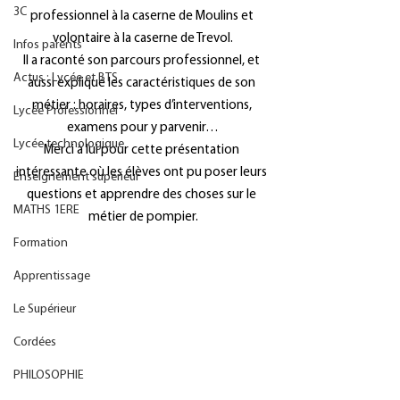
3C
professionnel à la caserne de Moulins et 
volontaire à la caserne de Trevol.
Infos parents
Il a raconté son parcours professionnel, et 
Actus : Lycée et BTS
aussi expliqué les caractéristiques de son 
métier : horaires, types d’interventions, 
Lycée Professionnel
examens pour y parvenir…
Lycée technologique
Merci à lui pour cette présentation 
intéressante où les élèves ont pu poser leurs 
Enseignement supérieur
questions et apprendre des choses sur le 
MATHS 1ERE
métier de pompier.
Formation
Apprentissage
Le Supérieur
Cordées
PHILOSOPHIE