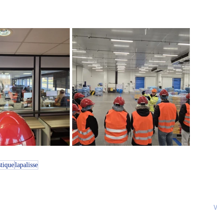
tique
lapalisse
V