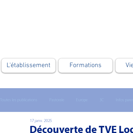
L'établissement
Formations
Vi
Toutes les publications
Pastorale
Europe
3C
Infos pare
17 janv. 2025
Lycée technologique
Enseignement supérieur
MATHS 1ERE
Découverte de TVE Log