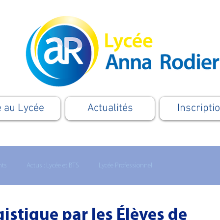
e au Lycée
Actualités
Inscripti
nts
Actus : Lycée et BTS
Lycée Professionnel
Formation
Apprentissage
Le Supérieur
Cordées
istique par les Élèves de