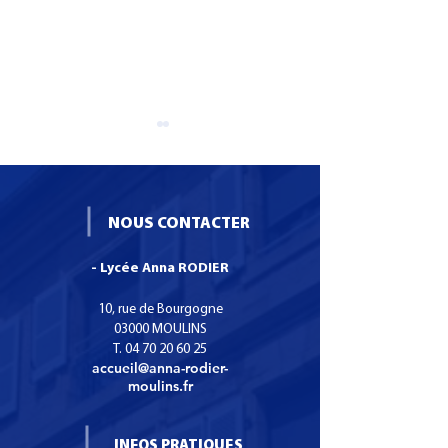
NOUS CONTACTER
- Lycée Anna RODIER
Formation CS SNO :
Une boutique
Certificat de
pédagogique de
10, rue de Bourgogne
Spécialisation Services
main bientôt au
03000 MOULINS
T.
04 70 20 60 25
Numériques aux
Anna Rodier
accueil@anna-rodier-
organisations.
moulins.fr
INFOS PRATIQUES