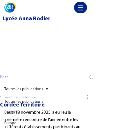
Lycée
Anna Rodier
Post
Toutes les publications
5 mars
1 min de lecture
Toutes les publications
Cordée territoire
Pastorale
Jeudi 13 novembre 2025, a eu lieu la 
première rencontre de l'année entre les 
Europe
différents établissements participants au 