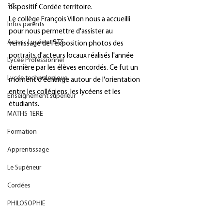
3C
dispositif Cordée territoire. 
Le collège François Villon nous a accueilli 
Infos parents
pour nous permettre d'assister au 
Actus : Lycée et BTS
vernissage de l'exposition photos des 
portraits d'acteurs locaux réalisés l'année 
Lycée Professionnel
dernière par les élèves encordés. Ce fut un 
Lycée technologique
moment d'échange autour de l'orientation 
entre les collégiens, les lycéens et les 
Enseignement supérieur
étudiants.
MATHS 1ERE
Formation
Apprentissage
Le Supérieur
Cordées
PHILOSOPHIE