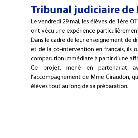
Tribunal judiciaire de
PHILOSOPHIE
IFAP
3e PMET
CULTURE
CFC
Le vendredi 29 mai, les élèves de 1ère O
ont vécu une expérience particulièrement e
Dans le cadre de leur enseignement de droi
et de la co-intervention en français, ils 
comparution immédiate à partir d’une affai
Ce projet, mené en partenariat av
l’accompagnement de Mme Giraudon, qui e
élèves tout au long de sa préparation.