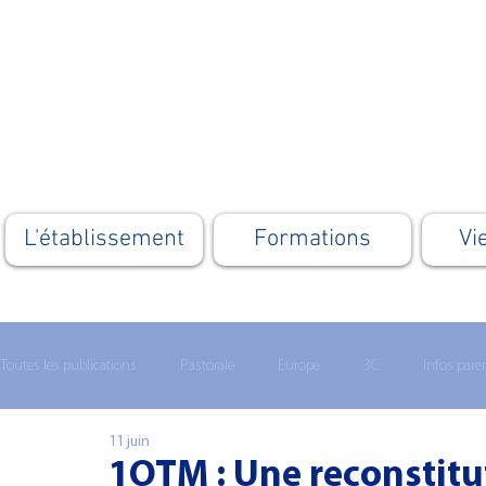
L'établissement
Formations
Vi
Toutes les publications
Pastorale
Europe
3C
Infos pare
11 juin
Lycée technologique
Enseignement supérieur
MATHS 1ERE
1OTM : Une reconstitut