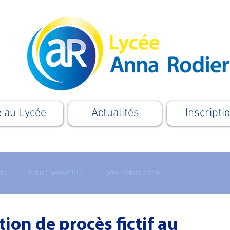
e au Lycée
Actualités
Inscripti
nts
Actus : Lycée et BTS
Lycée Professionnel
Formation
Apprentissage
Le Supérieur
Cordées
ion de procès fictif au