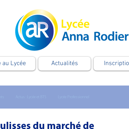
e au Lycée
Actualités
Inscripti
nts
Actus : Lycée et BTS
Lycée Professionnel
Formation
Apprentissage
Le Supérieur
Cordées
oulisses du marché de