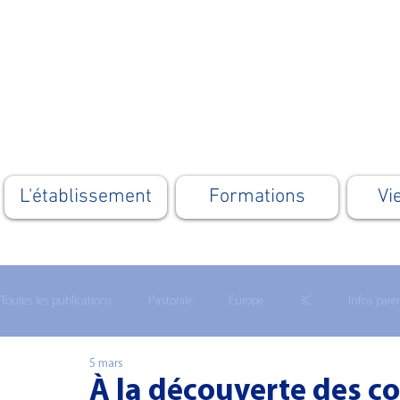
L'établissement
Formations
Vi
Toutes les publications
Pastorale
Europe
3C
Infos pare
5 mars
Lycée technologique
Enseignement supérieur
MATHS 1ERE
À la découverte des c