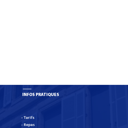
S SNO : Certificat
Une boutique pédagogiqu
sation Services
de seconde main bientôt 
 aux
lycée Anna Rodier
ns.
INFOS PRATIQUES
- Tarifs
- Repas