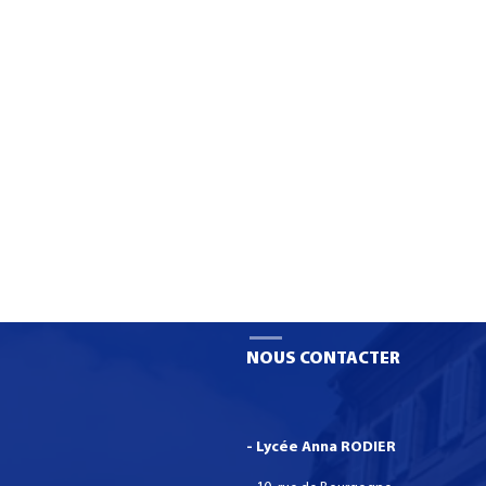
Liste des fournitures 2026 et
Formation C
la circulaire de rentrée
de Spéciali
Numériques
organisatio
NOUS CONTACTER
- Lycée Anna RODIER