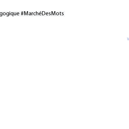
gogique
#MarchéDesMots
V