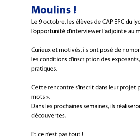
Moulins !
PHILOSOPHIE
IFAP
3e PMET
CULTURE
CFC
Le 9 octobre, les élèves de CAP EPC du ly
l’opportunité d’interviewer l’adjointe au ma
Curieux et motivés, ils ont posé de nombre
les conditions d’inscription des exposants
pratiques.
Cette rencontre s’inscrit dans leur proje
mots ». 
Dans les prochaines semaines, ils réaliser
découvertes.
Et ce n’est pas tout ! 